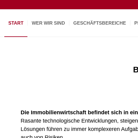
START
WER WIR SIND
GESCHÄFTSBEREICHE
P
B
Die Immobilienwirtschaft befindet sich in ei
Rasante technologische Entwicklungen, steige
Lösungen führen zu immer komplexeren Aufgabe
auch von Risiken.